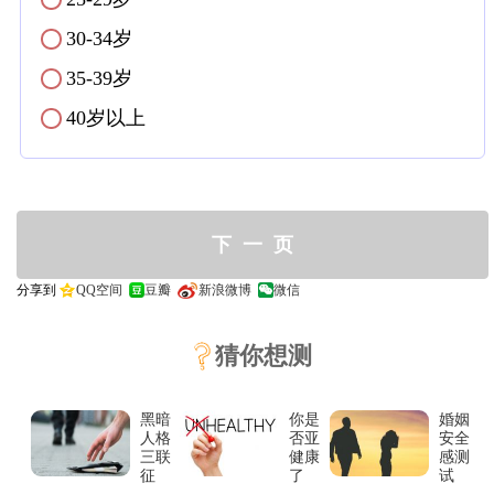
30-34岁
✓
35-39岁
✓
40岁以上
✓
分享到
QQ空间
豆瓣
新浪微博
微信
猜你想测
黑暗
你是
婚姻
人格
否亚
安全
三联
健康
感测
征
了
试