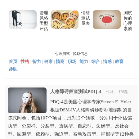
管理
情绪
测试
风格
测试
你的
类型
量表
心理
评估
素质