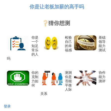
你是让老板加薪的高手吗
猜你想测
你是
检验
基础
一个
自己
领导
知足
的幸
能力
常乐
福感
测试
的人
吗
你的
测测
协作
克制
你是
能力
力如
否能
测评
何
平衡
人际
关系
登录