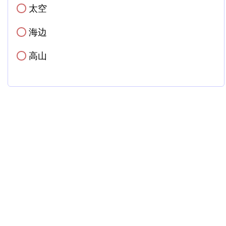
太空
✓
海边
✓
高山
✓