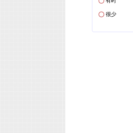
有时
✓
很少
✓