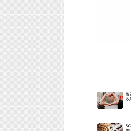
鲁
欢
S
表