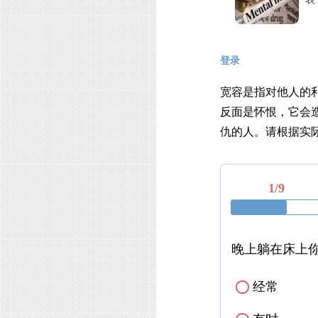
登录
宽容是指对他人的
反面是怀恨，它会
仇的人。请根据实际
1/9
晚上躺在床上
经常
✓