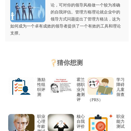
论，可对你的领导风格做一个较为准确
的自我评估。管理方格理论就企业中的
领导方式问题提出了管理方格法，这为
如何成为一个卓有成效的领导者提供了一个有效的工具和理论
支撑。
猜你想测
激励
霍兰
学习
性组
德职
障碍
织评
业兴
儿童
测
趣测
筛查
评
（PRS）
职业
核心
职业
心理
自我
能力
年龄
评价
测试