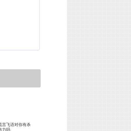
流言飞语对你有杀
伤力吗