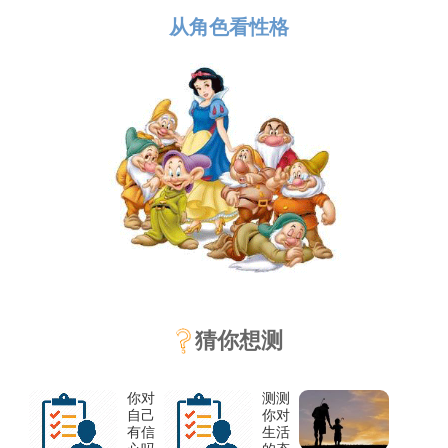
从角色看性格
猜你想测
你对
测测
自己
你对
有信
生活