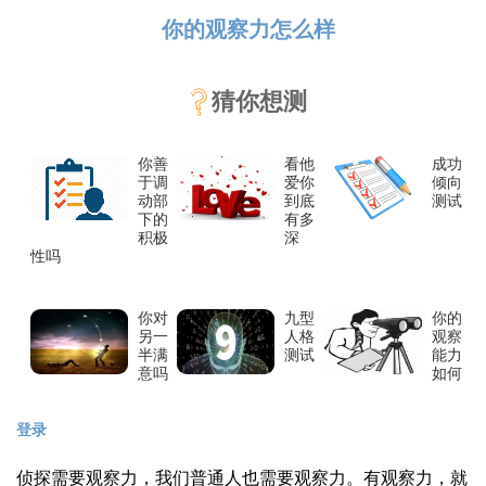
你的观察力怎么样
猜你想测
你善
看他
成功
于调
爱你
倾向
动部
到底
测试
下的
有多
积极
深
性吗
你对
九型
你的
另一
人格
观察
半满
测试
能力
意吗
如何
登录
侦探需要观察力，我们普通人也需要观察力。有观察力，就